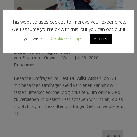
This website uses cookies to improve your experience.
We'll assume you're ok with this, but you can opt-out if
you wish.
Cookie settings
ACCEPT
Bezahlte Umfragen Test
von
Finanzen - Gewusst Wie
|
Juli 19, 2020
|
Einnahmen
Bezahlte Umfragen im Test Du willst wissen, ob Du
mit bezahlten Umfragen Geld verdienen kannst? Wir
testen unterschiedliche Möglichkeiten, um online Geld
zu verdienen. In diesem Test schauen wir uns an, ob es
möglich ist, mit bezahlten Umfragen Geld zu verdienen.
Du...