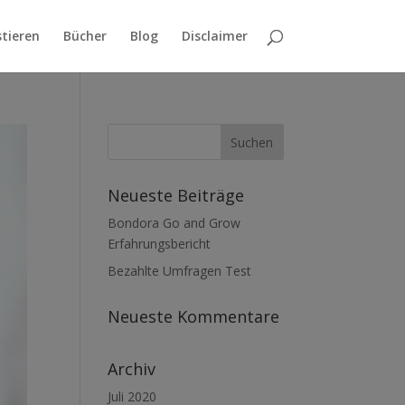
stieren
Bücher
Blog
Disclaimer
Neueste Beiträge
Bondora Go and Grow
Erfahrungsbericht
Bezahlte Umfragen Test
Neueste Kommentare
Archiv
Juli 2020