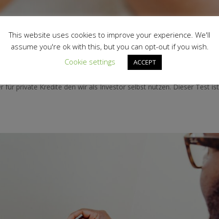
ahrungsbericht
This website uses cookies to improve your experience. We'll
assume you're ok with this, but you can opt-out if you wish.
estieren
Cookie settings
ACCEPT
em Test schauen wir uns das Produkt Bondora Go and Grow* von
für private Kredite den wir als Investor selbst nutzen. Dieser Test is