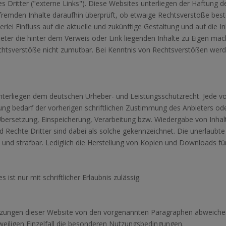
Dritter ("externe Links"). Diese Websites unterliegen der Haftung der
 fremden Inhalte daraufhin überprüft, ob etwaige Rechtsverstöße bes
erlei Einfluss auf die aktuelle und zukünftige Gestaltung und auf die 
ieter die hinter dem Verweis oder Link liegenden Inhalte zu Eigen mach
chtsverstöße nicht zumutbar. Bei Kenntnis von Rechtsverstößen werde
e unterliegen dem deutschen Urheber- und Leistungsschutzrecht. Jede
ng bedarf der vorherigen schriftlichen Zustimmung des Anbieters oder
, Übersetzung, Einspeicherung, Verarbeitung bzw. Wiedergabe von Inh
 Rechte Dritter sind dabei als solche gekennzeichnet. Die unerlaubte 
et und strafbar. Lediglich die Herstellung von Kopien und Downloads fü
ist nur mit schriftlicher Erlaubnis zulässig.
zungen dieser Website von den vorgenannten Paragraphen abweichen,
eweiligen Einzelfall die besonderen Nutzungsbedingungen.