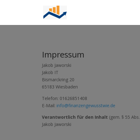
Impressum
Jakob Jaworski
Jakob IT
Bismarckring 20
65183 Wiesbaden
Telefon: 01626851408
E-Mail:
info@finanzengewusstwie.de
Verantwortlich für den Inhalt
(gem. § 55 Abs.
Jakob Jaworski